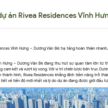
 dự án Rivea Residences Vĩnh Hư
ences Vĩnh Hưng – Dương Văn Bé: hạ tầng hoàn thiện nhanh, p
nh Hưng – Dương Văn Bé đang thu hút sự quan tâm lớn từ thị
am kết và vượt kỳ vọng. Với vị trí chiến lược bên trục Dươ
ần thành hình, Rivea Residences khẳng định tiềm năng trở th
tiết về tiến độ mới nhất và lý do dự án đang được giới đầu t