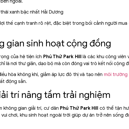
 bên ngoài.
lợi thế cạnh tranh rõ rệt, đặc biệt trong bối cảnh người mu
g gian sinh hoạt cộng đồng
ọng của hệ tiện ích
Phú Thứ Park Hill
là các khu công viên 
chỉ là nơi thư giãn, dạo bộ mà còn đóng vai trò kết nối cộng 
ều hòa không khí, giảm áp lực đô thị và tạo nên
môi trường 
bất động sản.
giải trí nâng tầm trải nghiệm
m không gian giải trí, cư dân
Phú Thứ Park Hill
có thể tận hưở
u vui chơi, khu sinh hoạt ngoài trời giúp dự án trở nên sống