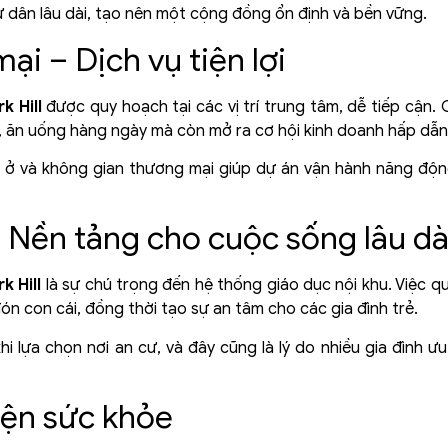
ư dân lâu dài, tạo nên một cộng đồng ổn định và bền vững.
i – Dịch vụ tiện lợi
k Hill
được quy hoạch tại các vị trí trung tâm, dễ tiếp cận.
 ăn uống hàng ngày mà còn mở ra cơ hội kinh doanh hấp dẫn
 ở và không gian thương mại giúp dự án vận hành năng động,
– Nền tảng cho cuộc sống lâu dà
k Hill
là sự chú trọng đến hệ thống giáo dục nội khu. Việc 
đón con cái, đồng thời tạo sự an tâm cho các gia đình trẻ.
hi lựa chọn nơi an cư, và đây cũng là lý do nhiều gia đình ưu
yện sức khỏe