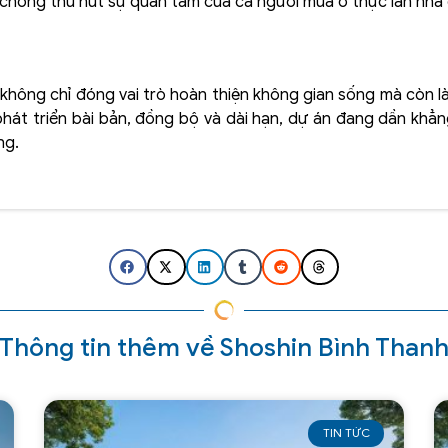
 chóng thu hút sự quan tâm của cả người mua ở thực lẫn nhà 
không chỉ đóng vai trò hoàn thiện không gian sống mà còn là
phát triển bài bản, đồng bộ và dài hạn, dự án đang dần khẳn
ng.
Thông tin thêm về Shoshin Bình Than
TIN TỨC