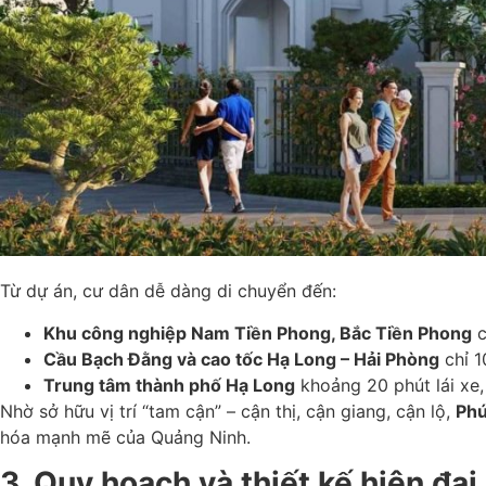
Từ dự án, cư dân dễ dàng di chuyển đến:
Khu công nghiệp Nam Tiền Phong, Bắc Tiền Phong
c
Cầu Bạch Đằng và cao tốc Hạ Long – Hải Phòng
chỉ 1
Trung tâm thành phố Hạ Long
khoảng 20 phút lái xe, 
Nhờ sở hữu vị trí “tam cận” – cận thị, cận giang, cận lộ,
Phú
hóa mạnh mẽ của Quảng Ninh.
3. Quy hoạch và thiết kế hiện đ