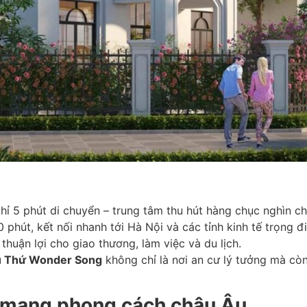
hỉ 5 phút di chuyển – trung tâm thu hút hàng chục nghìn ch
0 phút, kết nối nhanh tới Hà Nội và các tỉnh kinh tế trọng đ
thuận lợi cho giao thương, làm việc và du lịch.
 Thứ Wonder Song
không chỉ là nơi an cư lý tưởng mà cò
ại mang phong cách châu Âu