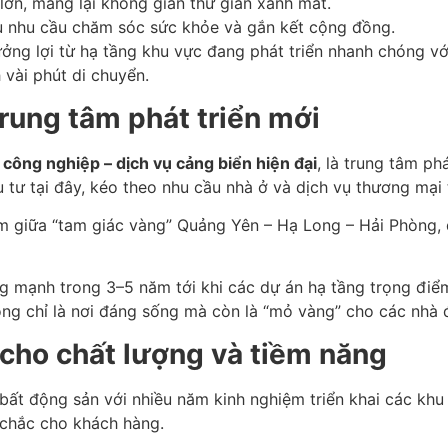
lớn, mang lại không gian thư giãn xanh mát.
 nhu cầu chăm sóc sức khỏe và gắn kết cộng đồng.
ng lợi từ hạ tầng khu vực đang phát triển nhanh chóng với
 vài phút di chuyển.
trung tâm phát triển mới
công nghiệp – dịch vụ cảng biển hiện đại
, là trung tâm ph
tư tại đây, kéo theo nhu cầu nhà ở và dịch vụ thương mại
ằm giữa “tam giác vàng” Quảng Yên – Hạ Long – Hải Phòng, đ
ng mạnh trong 3–5 năm tới khi các dự án hạ tầng trọng đi
ng chỉ là nơi đáng sống mà còn là “mỏ vàng” cho các nhà 
 cho chất lượng và tiềm năng
bất động sản với nhiều năm kinh nghiệm triển khai các khu 
g chắc cho khách hàng.