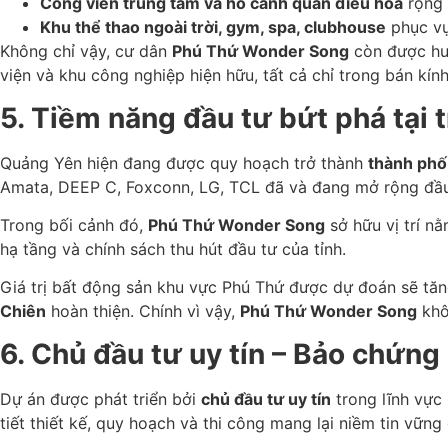
Công viên trung tâm và hồ cảnh quan điều hòa
rộng 
Khu thể thao ngoài trời, gym, spa, clubhouse
phục vụ
Không chỉ vậy, cư dân
Phú Thứ Wonder Song
còn được hưở
viện và khu công nghiệp hiện hữu, tất cả chỉ trong bán kính
5. Tiềm năng đầu tư bứt phá tại 
Quảng Yên hiện đang được quy hoạch trở thành
thành phố 
Amata, DEEP C, Foxconn, LG, TCL đã và đang mở rộng đầu 
Trong bối cảnh đó,
Phú Thứ Wonder Song
sở hữu vị trí n
hạ tầng và chính sách thu hút đầu tư của tỉnh.
Giá trị bất động sản khu vực Phú Thứ được dự đoán sẽ tă
Chiên
hoàn thiện. Chính vì vậy,
Phú Thứ Wonder Song
khô
6. Chủ đầu tư uy tín – Bảo chứng
Dự án được phát triển bởi
chủ đầu tư uy tín
trong lĩnh vực 
tiết thiết kế, quy hoạch và thi công mang lại niềm tin vữn