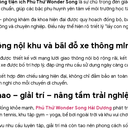
ống tiện ích Phú Thứ Wonder Song
là sự chú trọng đến giá
 chuẩn, giúp các bậc phụ huynh yên tâm về môi trường học t
ế – phòng khám đa khoa hiện đại được quy hoạch đồng bộ,
 và chuyên nghiệp. Điều này thể hiện rõ triết lý “lấy con 
ông nội khu và bãi đỗ xe thông mi
được thiết kế với mạng lưới giao thông nội bộ rộng rãi, kết
 xe được bố trí hợp lý, đáp ứng nhu cầu sử dụng ngày càng c
ết hợp đèn chiếu sáng hiện đại, không chỉ đảm bảo an toà
iện nghi cho mỗi chuyến di chuyển.
hao – giải trí – nâng tầm trải ngh
 đồng khỏe mạnh,
Phú Thứ Wonder Song Hải Dương
phát tri
 tennis, khu tập gym – yoga, bể bơi ngoài trời và khu vui chơ
vụ nhu cầu luyện tập, giải trí mà còn tạo nên phong cách s