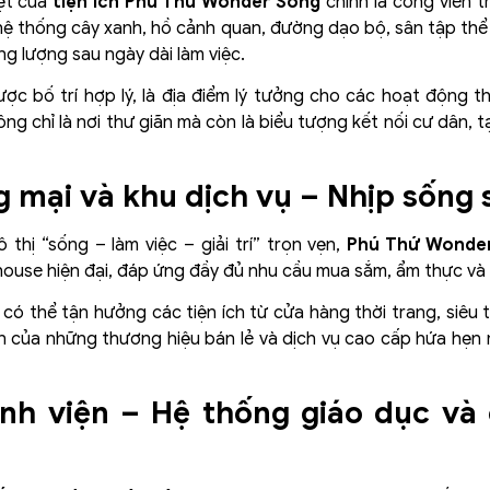
ệt của
tiện ích Phú Thứ Wonder Song
chính là công viên t
 hệ thống cây xanh, hồ cảnh quan, đường dạo bộ, sân tập thể 
ăng lượng sau ngày dài làm việc.
c bố trí hợp lý, là địa điểm lý tưởng cho các hoạt động th
ông chỉ là nơi thư giãn mà còn là biểu tượng kết nối cư dân,
 mại và khu dịch vụ – Nhịp sống 
thị “sống – làm việc – giải trí” trọn vẹn,
Phú Thứ Wonde
use hiện đại, đáp ứng đầy đủ nhu cầu mua sắm, ẩm thực và gi
có thể tận hưởng các tiện ích từ cửa hàng thời trang, siêu 
iện của những thương hiệu bán lẻ và dịch vụ cao cấp hứa hẹ
ệnh viện – Hệ thống giáo dục và