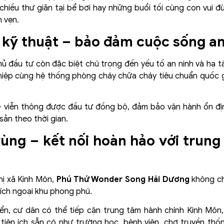
hiều thư giãn tại bể bơi hay những buổi tối cùng con vui đù
 vẹn.
g kỹ thuật – bảo đảm cuộc sống a
chủ đầu tư còn đặc biệt chú trọng đến yếu tố an ninh và hạ
hiệp cùng hệ thống phòng cháy chữa cháy tiêu chuẩn quốc g
– viễn thông được đầu tư đồng bộ, đảm bảo vận hành ổn đ
sản theo thời gian.
t vùng – kết nối hoàn hảo với trun
thị xã Kinh Môn,
Phú Thứ Wonder Song Hải Dương
không ch
 ích ngoại khu phong phú.
uyển, cư dân có thể tiếp cận trung tâm hành chính Kinh Môn
 tiện ích sẵn có như trường học, bệnh viện, chợ truyền thốn