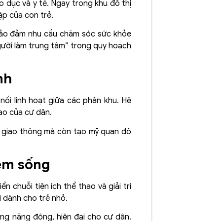
o dục và y tế. Ngay trong khu đô thị
ập của con trẻ.
 bảo đảm nhu cầu chăm sóc sức khỏe
người làm trung tâm” trong quy hoạch
nh
 nối linh hoạt giữa các phân khu. Hệ
ao của cư dân.
n giao thông mà còn tạo mỹ quan đô
iệm sống
ển chuỗi tiện ích thể thao và giải trí
i dành cho trẻ nhỏ.
ống năng động, hiện đại cho cư dân.