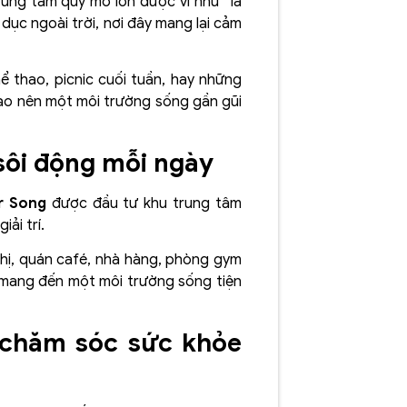
rung tâm quy mô lớn được ví như “lá
dục ngoài trời, nơi đây mang lại cảm
ể thao, picnic cuối tuần, hay những
 tạo nên một môi trường sống gần gũi
sôi động mỗi ngày
r Song
được đầu tư khu trung tâm
ải trí.
thị, quán café, nhà hàng, phòng gym
n mang đến một môi trường sống tiện
 chăm sóc sức khỏe