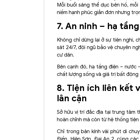
Mỗi buổi sáng thể dục bên hồ, mỗi c
niềm hạnh phúc giản đơn nhưng trọn
7. An ninh – hạ tần
Không chỉ dừng lại ở sự tiện nghi, 
sát 24/7, đội ngũ bảo vệ chuyên ng
cư dân.
Bên cạnh đó, hạ tầng điện – nước 
chất lượng sống và giá trị bất động 
8. Tiện ích liên kế
lân cận
Sở hữu vị trí đắc địa tại trung tâm 
hoàn chỉnh mà còn từ hệ thống tiện
Chỉ trong bán kính vài phút di ch
Điền, Hiệp Sơn, Đại An 2, cùng các