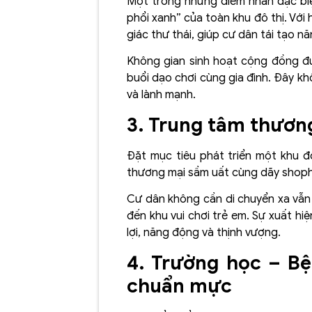
Một trong những điểm nhấn đặc bi
phổi xanh” của toàn khu đô thị. Với
giác thư thái, giúp cư dân tái tạo n
Không gian sinh hoạt cộng đồng đượ
buổi dạo chơi cùng gia đình. Đây kh
và lành mạnh.
3. Trung tâm thương
Đặt mục tiêu phát triển một khu đô 
thương mại sầm uất cùng dãy shopho
Cư dân không cần di chuyển xa vẫn 
đến khu vui chơi trẻ em. Sự xuất h
lợi, năng động và thịnh vượng.
4. Trường học – B
chuẩn mực